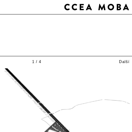
1
/
4
Další