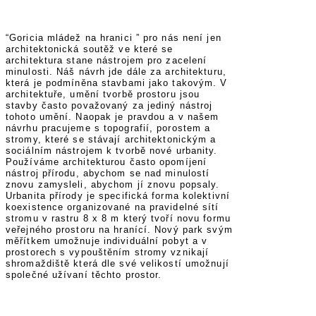
“Goricia mládež na hranici ” pro nás není jen
architektonická soutěž ve které se
architektura stane nástrojem pro zacelení
minulosti. Náš návrh jde dále za architekturu,
která je podmíněna stavbami jako takovým. V
architektuře, umění tvorbě prostoru jsou
stavby často považovaný za jediný nástroj
tohoto umění. Naopak je pravdou a v našem
návrhu pracujeme s topografií, porostem a
stromy, které se stávají architektonickým a
sociálním nástrojem k tvorbě nové urbanity.
Používáme architekturou často opomíjení
nástroj přírodu, abychom se nad minulostí
znovu zamysleli, abychom jí znovu popsaly.
Urbanita přírody je specifická forma kolektivní
koexistence organizované na pravidelné sítí
stromu v rastru 8 x 8 m který tvoří novu formu
veřejného prostoru na hranící. Nový park svým
měřítkem umožnuje individuální pobyt a v
prostorech s vypouštěním stromy vznikají
shromaždiště která dle své velikostí umožnují
společné užívaní těchto prostor.