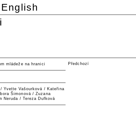
English
i
Předchozí
rum mládeže na hranici
/ Yvette Vašourková / Kateřina
rbora Šimonová / Zuzana
in Neruda / Tereza Dufková