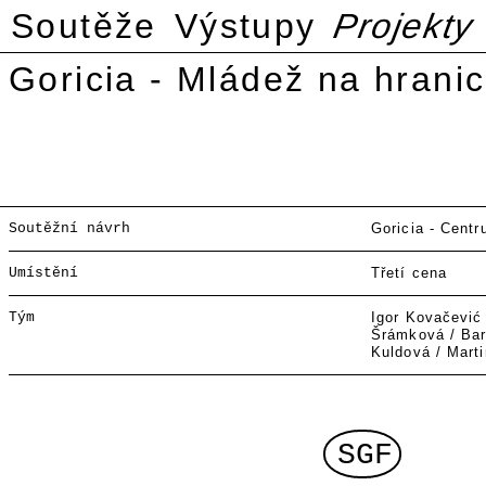
Soutěže
Výstupy
Projekty
Goricia - Mládež na hranic
Soutěžní návrh
Goricia - Cent
Umístění
Třetí cena
Tým
Igor Kovačević 
Šrámková / Ba
Kuldová / Mart
SGF