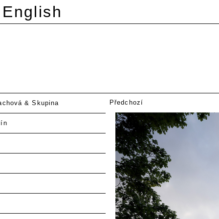
English
Předchozí
achová & Skupina
ín
g
y