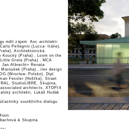
gu měli zájem: Aoc architekti
Carlo Pellegrini (Lucca- Itálie),
Praha), Architektonická
 Koucký (Praha) , Loom on the
Little Greta (Praha) , MCA
 , Jan Albrecht+ Renata
Maroušek (Praha) , ilex design
OG (Wrocław- Polsko), Dipl.
man Fessler (Hošťka), Straet
URAL, StudioLIBRE, Skupina,
 associated architects, XTOPIX
 žalský architekti, Lukáš Hudák
účastníky soutěžního dialogu:
i
Moon
nbachová & Skupina