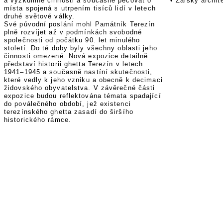
a výzkumné činnosti a současně pečovat o
•
Žalský archite
místa spojená s utrpením tisíců lidí v letech
druhé světové války.
Své původní poslání mohl Památník Terezín
plně rozvíjet až v podmínkách svobodné
společnosti od počátku 90. let minulého
století. Do té doby byly všechny oblasti jeho
činnosti omezené. Nová expozice detailně
představí historii ghetta Terezín v letech
1941–1945 a současně nastíní skutečnosti,
které vedly k jeho vzniku a obecně k decimaci
židovského obyvatelstva. V závěrečné části
expozice budou reflektována témata spadající
do poválečného období, jež existenci
terezínského ghetta zasadí do širšího
historického rámce.