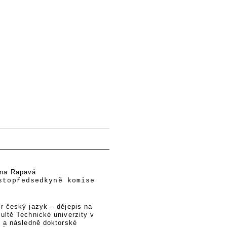
ana Rapavá
stopředsedkyně komise
r český jazyk – dějepis na
ultě Technické univerzity v
) a následně doktorské