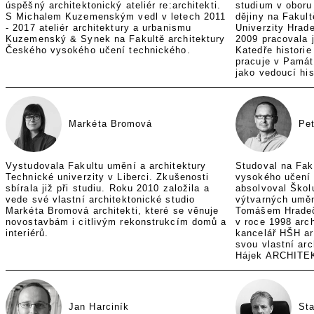
úspěšný architektonický ateliér re:architekti.
studium v obor
S Michalem Kuzemenským vedl v letech 2011
dějiny na Fakult
- 2017 ateliér architektury a urbanismu
Univerzity Hrade
Kuzemenský & Synek na Fakultě architektury
2009 pracovala 
Českého vysokého učení technického.
Katedře histori
pracuje v Památ
jako vedoucí his
Markéta Bromová
Pet
Vystudovala Fakultu umění a architektury
Studoval na Fak
Technické univerzity v Liberci. Zkušenosti
vysokého učení 
sbírala již při studiu. Roku 2010 založila a
absolvoval Škol
vede své vlastní architektonické studio
výtvarných uměn
Markéta Bromová architekti, které se věnuje
Tomášem Hradeč
novostavbám i citlivým rekonstrukcím domů a
v roce 1998 arch
interiérů.
kancelář HŠH ar
svou vlastní arc
Hájek ARCHITEKT
Jan Harciník
Sta