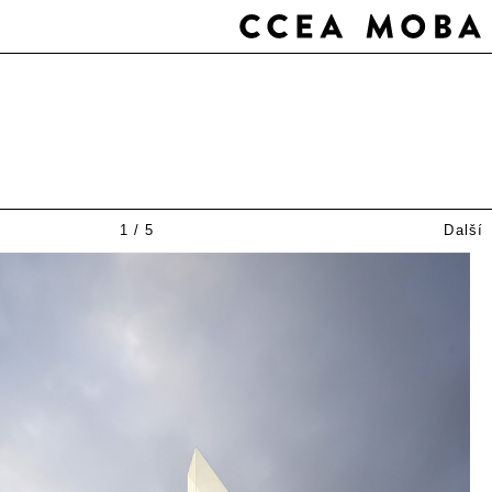
1
/
5
Další