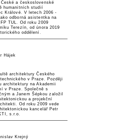
u České a československé
ě humanitních studií
c Králové. V letech 2006 -
jako odborná asistentka na
e FP TUL. Od roku 2009
níku Terezín, od února 2019
torického oddělení.
r Hájek
ultě architektury Českého
technického v Praze. Později
u architektury na Akademii
í v Praze. Společně s
ným a Janem Šépkou založil
itektonickou a projekční
chitekti. Od roku 2009 vede
hitektonickou kancelář Petr
I, s.r.o.
nislav Krejný