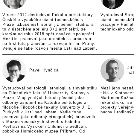
V roce 2012 dostudoval Fakultu architektury
Vystudoval Stro
Českého vysokého učení technického v
učení technické
Praze. Zkušenosti sbíral již během studia, a
pracuje v Památ
to v ústeckém ateliéru 3+1 architekti, se
technického odd
kterým od roku 2018 opět navázal spolupráci.
Mezitím pracoval jako architekt a urbanista
na Institutu plánování a rozvoje hl. m. Prahy.
Věnuje se také rozvoji města Ústí nad Labem.
Jiř
Pavel Hynčica
ná
Vystudoval politologii, etnologii a slovakistiku
Mezi jeho neznám
na Filozofické fakultě Univerzity Karlovy v
skla v Klatovech
Praze. V uplynulých letech působil jako
Martinem Kožna
odborný asistent na Katedře politologie a
rekonstrukcí se
filozofie Filozofické fakulty Univerzity J. E.
projekty veřejný
Purkyně v Ústí nad Labem. Vedle toho
budov i rodinný
pracoval jako odborný etnografický pracovník
v Muzeu vesnických staveb středního
Povltaví na Vysokém Chlumci u Sedlčan,
pobočka Hornického muzea Příbram. Od