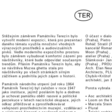
TER
Stěžejním záměrem Památníku Terezín bylo
O účast v dialo
vytvořit moderní expozici, která pro prezentaci
(Praha), Pietro 
daného tématu využila množství vhodných
Roháč Stratil (
výrazových prostředků a audiovizuálních
kancelář Roman
prvků. Vedle moderního expozičního prostoru
Moon (Praha) , 
bylo záměrem vybudovat komfortní zázemí pro
atelier (Praha)
návštěvníky, které bude odpovídat současným
Slámková+ Jan 
trendům. Přáním Památníku Terezín bylo, aby
(Praha) , PROL
se návštěva Muzea ghetta stala pro
Arch. Elan Neu
návštěvníky po všech stránkách silným
Architects, PL
zážitkem a podnítila jejich zájem o historii.
Chybik+Krištof
architekti, jan
Památník národního utrpení (od roku 1964
Památník Terezín) byl založen v roce 1947
Porota vybrala 
jako instituce, jejímž posláním bylo a dodnes
je uchovat památku obětí rasové a politické
•
Aoc architekt
perzekuce v letech nacistické okupace, jejich
•
Loom on the 
odkaz přibližovat a zprostředkovávat
•
Marcela Stei
veřejnosti prostřednictvím muzejní, vzdělávací
•
Plural