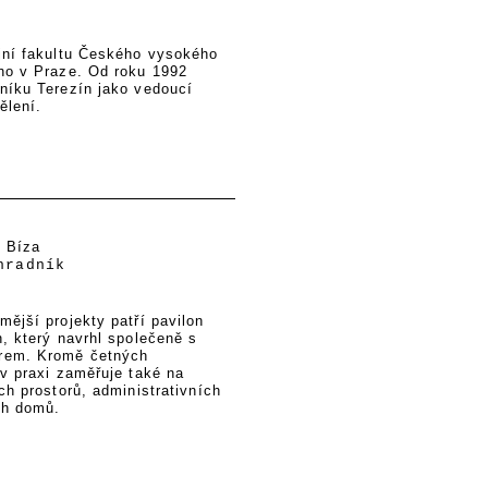
jní fakultu Českého vysokého
ho v Praze. Od roku 1992
níku Terezín jako vedoucí
ělení.
í Bíza
hradník
ější projekty patří pavilon
, který navrhl společeně s
rem. Kromě četných
 v praxi zaměřuje také na
ch prostorů, administrativních
ch domů.