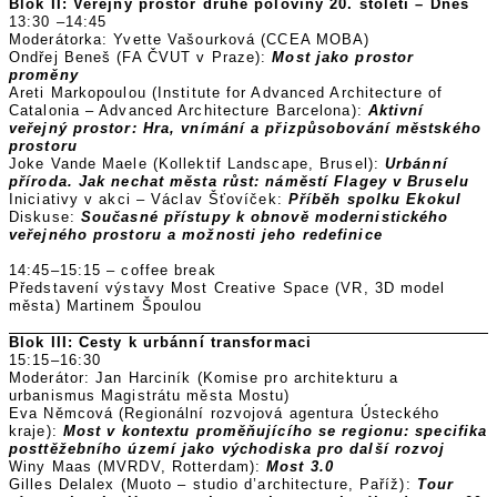
Blok II: Veřejný prostor druhé poloviny 20. století – Dnes
13:30 –14:45
Moderátorka: Yvette Vašourková (CCEA MOBA)
Ondřej Beneš (FA ČVUT v Praze):
Most jako prostor
proměny
Areti Markopoulou (Institute for Advanced Architecture of
Catalonia – Advanced Architecture Barcelona):
Aktivní
veřejný prostor: Hra, vnímání a přizpůsobování městského
prostoru
Joke Vande Maele (Kollektif Landscape, Brusel):
Urbánní
příroda. Jak nechat města růst: náměstí Flagey v Bruselu
Iniciativy v akci – Václav Šťovíček:
Příběh spolku Ekokul
Diskuse:
Současné přístupy k obnově modernistického
veřejného prostoru a možnosti jeho redefinice
14:45–15:15 – coffee break
Představení výstavy Most Creative Space (VR, 3D model
města) Martinem Špoulou
Blok III: Cesty k urbánní transformaci
15:15–16:30
Moderátor: Jan Harciník (Komise pro architekturu a
urbanismus Magistrátu města Mostu)
Eva Němcová (Regionální rozvojová agentura Ústeckého
kraje):
Most v kontextu proměňujícího se regionu: specifika
posttěžebního území jako východiska pro další rozvoj
Winy Maas (MVRDV, Rotterdam):
Most 3.0
Gilles Delalex (Muoto – studio d’architecture, Paříž):
Tour