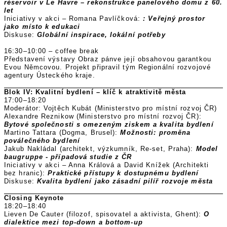
réservoir v Le Havre – rekonstrukce panelového domu z 60.
let
Iniciativy v akci – Romana Pavlíčková:
: Veřejný prostor
jako místo k edukaci
Diskuse:
Globální inspirace, lokální potřeby
16:30–10:00 – coffee break
Představení výstavy Obraz pánve její obsahovou garantkou
Evou Němcovou. Projekt připravil tým Regionální rozvojové
agentury Ústeckého kraje.
Blok IV: Kvalitní bydlení – klíč k atraktivitě města
17:00–18:20
Moderátor: Vojtěch Kubát (Ministerstvo pro místní rozvoj ČR)
Alexandre Reznikow (Ministerstvo pro místní rozvoj ČR):
Bytové společnosti s omezeným ziskem a kvalita bydlení
Martino Tattara (Dogma, Brusel):
Možnosti: proměna
poválečného bydlení
Jakub Nakládal (architekt, výzkumník, Re-set, Praha):
Model
baugruppe - případová studie z ČR
Iniciativy v akci – Anna Králová a David Knížek (Architekti
bez hranic):
Praktické přístupy k dostupnému bydlení
Diskuse:
Kvalita bydlení jako zásadní pilíř rozvoje města
Closing Keynote
18:20–18:40
Lieven De Cauter (filozof, spisovatel a aktivista, Ghent):
O
dialektice mezi top-down a bottom-up