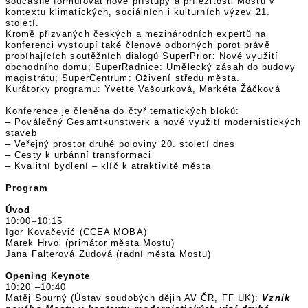
současně formulovat nové přístupy a příležitosti Mostu v
kontextu klimatických, sociálních i kulturních výzev 21.
století.
Kromě přizvaných českých a mezinárodních expertů na
konferenci vystoupí také členové odborných porot právě
probíhajících soutěžních dialogů SuperPrior: Nové využití
obchodního domu; SuperRadnice: Umělecký zásah do budovy
magistrátu; SuperCentrum: Oživení středu města.
Kurátorky programu: Yvette Vašourková, Markéta Žáčková
Konference je členěna do čtyř tematických bloků:
– Poválečný Gesamtkunstwerk a nové využití modernistických
staveb
– Veřejný prostor druhé poloviny 20. století dnes
– Cesty k urbánní transformaci
– Kvalitní bydlení – klíč k atraktivitě města
Program
Úvod
10:00–10:15
Igor Kovačević (CCEA MOBA)
Marek Hrvol (primátor města Mostu)
Jana Falterová Zudová (radní města Mostu)
Opening Keynote
10:20 –10:40
Matěj Spurný (Ústav soudobých dějin AV ČR, FF UK):
Vznik