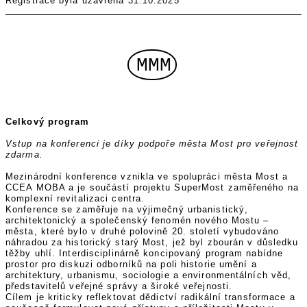
Registrace byla uzavřena 31.10.2025
MMM
Celkový program
Vstup na konferenci je díky podpoře města Most pro veřejnost
zdarma.
Mezinárodní konference vznikla ve spolupráci města Most a
CCEA MOBA a je součástí projektu SuperMost zaměřeného na
komplexní revitalizaci centra.
Konference se zaměřuje na výjimečný urbanistický,
architektonický a společenský fenomén nového Mostu –
města, které bylo v druhé polovině 20. století vybudováno
náhradou za historický starý Most, jež byl zbourán v důsledku
těžby uhlí. Interdisciplinárně koncipovaný program nabídne
prostor pro diskuzi odborníků na poli historie umění a
architektury, urbanismu, sociologie a environmentálních věd,
představitelů veřejné správy a široké veřejnosti.
Cílem je kriticky reflektovat dědictví radikální transformace a