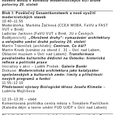
nového Mostu v kontextu modernistických vizí druhé
poloviny 20. století
Blok I: Poválečný Gesamtkunstwerk a nové využití
modernistických staveb
10:40–11:55
Moderátorka: Markéta Žáčková (CCEA MOBA, FaVU a FAST
VUT v Brně)
Ladislav Jackson (FaVU VUT v Brně, JU v Českých
Budějovicích):
„Ohrožené druhy“: vymazávání architektury
a veřejného umění druhé poloviny 20. století
Martin Trávníček (architekt):
Centrum. Co dál?
Martin Krsek (senátor za obvod č. 31 – Ústí nad Labem;
Oblastní muzeum v Ústí nad Labem):
Transformace
poválečného kulturního dědictví na Ústecku: historická
reflexe a politické praxe
Iniciativy v akci – Luděk Prošek:
Galerie Bunkr
Diskuse:
Modernistická architektura jako katalyzátor
společenských a kulturních změn: limity a příležitosti
nových programů a funkcí
11:55–12:10
Představení výstavy Biologické těleso Josefa Klimeše
–
Ludmila Mojžíšová
12:15–13:30 – oběd
Komentovaná prohlídka centra města s Tomášem Pavlíčkem
(Katedra dějin a teorie umění FUD UJEP v Ústí nad Labem)