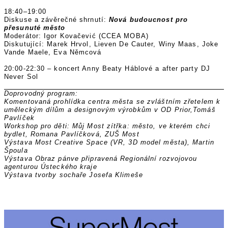
18:40–19:00
Diskuse a závěrečné shrnutí:
Nová budoucnost pro
přesunuté město
Moderátor: Igor Kovačević (CCEA MOBA)
Diskutující: Marek Hrvol, Lieven De Cauter, Winy Maas, Joke
Vande Maele, Eva Němcová
20:00-22:30 – koncert Anny Beaty Háblové a after party DJ
Never Sol
Doprovodný program:
Komentovaná prohlídka centra města se zvláštním zřetelem k
uměleckým dílům a designovým výrobkům v OD Prior,Tomáš
Pavlíček
Workshop pro děti: Můj Most zítřka: město, ve kterém chci
bydlet, Romana Pavlíčková, ZUŠ Most
Výstava Most Creative Space (VR, 3D model města), Martin
Špoula
Výstava Obraz pánve připravená Regionální rozvojovou
agenturou Ústeckého kraje
Výstava tvorby sochaře Josefa Klimeše