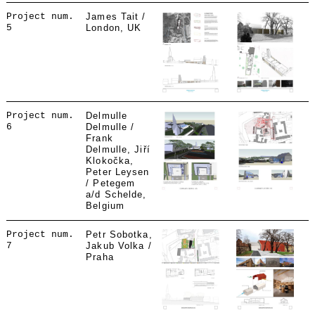
Project num.
James Tait /
5
London, UK
Project num.
Delmulle
6
Delmulle /
Frank
Delmulle, Jiří
Klokočka,
Peter Leysen
/ Petegem
a/d Schelde,
Belgium
Project num.
Petr Sobotka,
7
Jakub Volka /
Praha