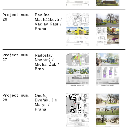
Project num.
Pavlína
26
Macháčková /
Václav Kapr /
Praha
Project num.
Radoslav
27
Novotný /
Michal Žák /
Brno
Project num.
Ondřej
28
Dvořák, Jiří
Matys /
Praha