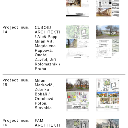
Project num.
CUBOID
14
ARCHITEKTI
/ Aleš Papp,
Milan Vít,
Magdalena
Pappová,
Ondřej
Zavřel, Jiří
Kolomazník /
Praha
Project num.
Milan
15
Markovič,
Zdenko
Bobáň /
Orechová
Potôň,
Slovakia
Project num.
FAM
16
ARCHITEKTI