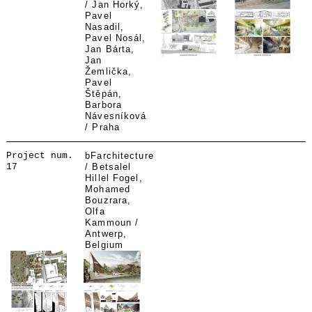
/ Jan Horký,
Pavel
Nasadil,
Pavel Nosál,
Jan Bárta,
Jan
Žemlička,
Pavel
Štěpán,
Barbora
Návesníková
/ Praha
Project num.
bFarchitecture
17
/ Betsalel
Hillel Fogel,
Mohamed
Bouzrara,
Olfa
Kammoun /
Antwerp,
Belgium