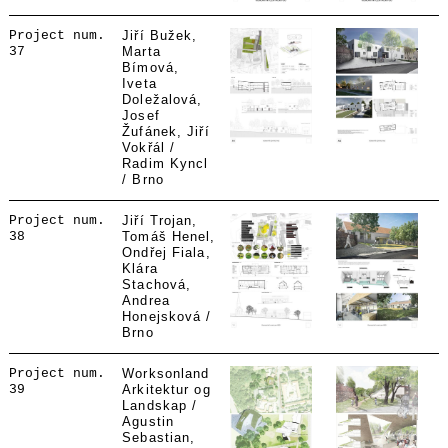
Project num.
Jiří Bužek,
37
Marta
Bímová,
Iveta
Doležalová,
Josef
Žufánek, Jiří
Vokřál /
Radim Kyncl
/ Brno
Project num.
Jiří Trojan,
38
Tomáš Henel,
Ondřej Fiala,
Klára
Stachová,
Andrea
Honejsková /
Brno
Project num.
Worksonland
39
Arkitektur og
Landskap /
Agustin
Sebastian,