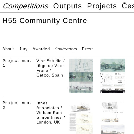
Competitions
Outputs
Projects
Če
H55 Community Centre
About
Jury
Awarded
Contenders
Press
Project num.
Viar Estudio /
1
Iñigo de Viar
Fraile /
Getxo, Spain
Project num.
Innes
2
Associates /
William Kain
Simon Innes /
London, UK