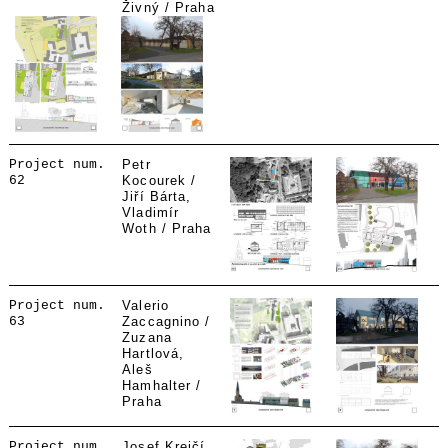
Živný / Praha
Project num.
Petr
62
Kocourek /
Jiří Bárta,
Vladimír
Woth / Praha
Project num.
Valerio
63
Zaccagnino /
Zuzana
Hartlová,
Aleš
Hamhalter /
Praha
Project num.
Josef Krejčí,