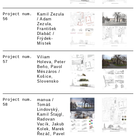
Project num.
Kamil Zezula
56
/ Adam
Zezula,
František
Dlabáč /
Frýdek-
Místek
Project num.
Viliam
57
Holeva, Peter
Beňo, Pavol
Mészáros /
Košice,
Slovensko
Project num.
manua /
58
Tomáš
Lindovský,
Kamil Štajgl,
Radovan
Vacík, Jakub
Kolek, Marek
Řezáč, Pavel