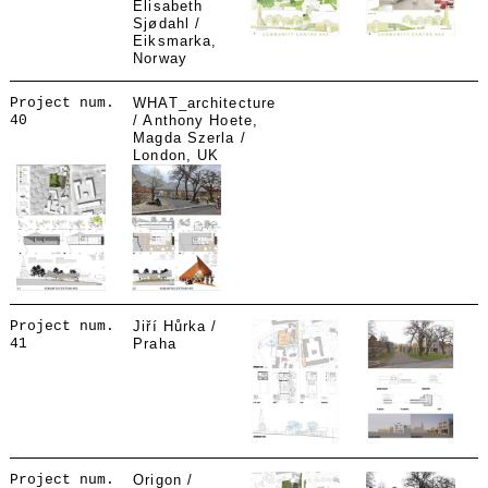
Elisabeth
Sjødahl /
Eiksmarka,
Norway
Project num.
WHAT_architecture
40
/ Anthony Hoete,
Magda Szerla /
London, UK
Project num.
Jiří Hůrka /
41
Praha
Project num.
Origon /