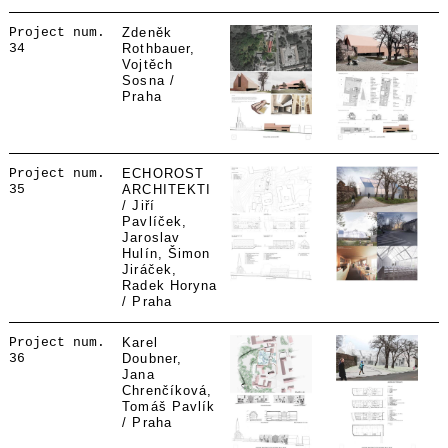
Project num.
Zdeněk
34
Rothbauer,
Vojtěch
Sosna /
Praha
Project num.
ECHOROST
35
ARCHITEKTI
/ Jiří
Pavlíček,
Jaroslav
Hulín, Šimon
Jiráček,
Radek Horyna
/ Praha
Project num.
Karel
36
Doubner,
Jana
Chrenčíková,
Tomáš Pavlík
/ Praha