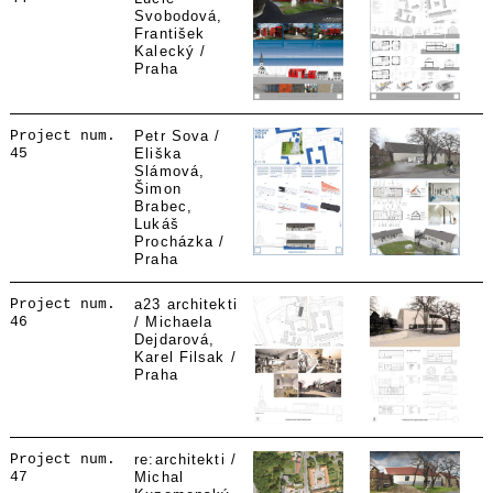
Svobodová,
František
Kalecký /
Praha
Project num.
Petr Sova /
45
Eliška
Slámová,
Šimon
Brabec,
Lukáš
Procházka /
Praha
Project num.
a23 architekti
46
/ Michaela
Dejdarová,
Karel Filsak /
Praha
Project num.
re:architekti /
47
Michal