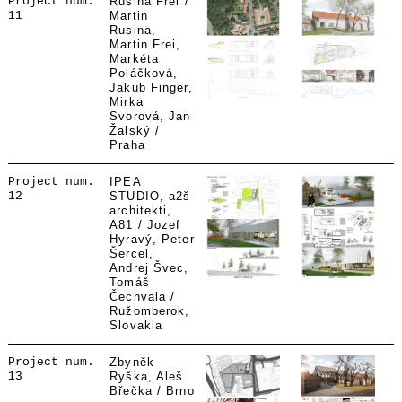
Project num.
Rusina Frei /
11
Martin
Rusina,
Martin Frei,
Markéta
Poláčková,
Jakub Finger,
Mirka
Svorová, Jan
Žalský /
Praha
Project num.
IPEA
12
STUDIO, a2š
architekti,
A81 / Jozef
Hyravý, Peter
Šercel,
Andrej Švec,
Tomáš
Čechvala /
Ružomberok,
Slovakia
Project num.
Zbyněk
13
Ryška, Aleš
Břečka / Brno