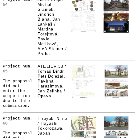
64
Michal
Šrámek,
Jindřich
Blaha, Jan
Lankaš /
Martina
Forejtová,
Pavla
Malíková,
Aleš Steiner /
Praha
Project num.
ATELIER 38 /
65
Tomáš Bindr,
Petr Doležal,
The proposal
Pavlína
did not
Harazimová,
enter the
Jan Zelinka /
competition
Opava
due to late
submission.
Project num.
Hiroyuki Niino
66
/ Hayashi
Tokorozawa,
The proposal
Japan