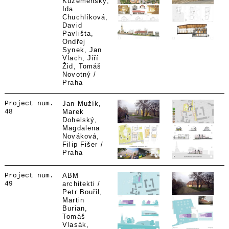
Kuzemenský,
Ida
Chuchlíková,
David
Pavlišta,
Ondřej
Synek, Jan
Vlach, Jiří
Žid, Tomáš
Novotný /
Praha
Project num.
Jan Mužík,
48
Marek
Dohelský,
Magdalena
Nováková,
Filip Fišer /
Praha
Project num.
ABM
49
architekti /
Petr Bouřil,
Martin
Burian,
Tomáš
Vlasák,