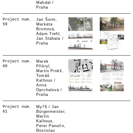
Mahdal /
Praha
Project num.
Jan Šorm,
59
Markéta
Bromová,
Adam Trefil,
Jan Stáhala /
Praha
Project num.
Marek
60
Přikryl,
Martin Prokš,
Tomáš
Kalhous /
Anna
Oprchalová /
Praha
Project num.
My76 / Jan
61
Bürgermeister,
Martin
Kalhous,
Peter Panulín,
Rostislav